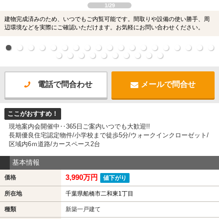
1/29
建物完成済みのため、いつでもご内覧可能です。間取りや設備の使い勝手、周
辺環境などを実際にご確認いただけます。お気軽にお問い合わせください。
電話で問合わせ
メールで問合せ
ここがおすすめ！
現地案内会開催中‥365日ご案内いつでも大歓迎!!
長期優良住宅認定物件/小学校まで徒歩5分/ウォークインクローゼット/
区域内6ｍ道路/カースペース2台
基本情報
3,990万円
価格
値下がり
所在地
千葉県船橋市二和東1丁目
種類
新築一戸建て