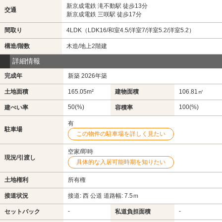
新京成電鉄 滝不動駅 徒歩13分
交通
新京成電鉄 三咲駅 徒歩17分
間取り
4LDK（LDK16/和室4.5/洋室7/洋室5.2/洋室5.2）
構造/階数
木造/地上2階建
詳細情報
完成年
新築 2026年築
土地面積
165.05m²
建物面積
106.81㎡
50(%)
100(%)
建ぺい率
容積率
有
駐車場
この物件の駐車場を詳しく見たい
空家/即時
現況/引渡し
具体的な入居可能時期を知りたい
土地権利
所有権
接道状況
接道: 西 公道 道路幅: 7.5ｍ
-
-
セットバック
私道負担面積