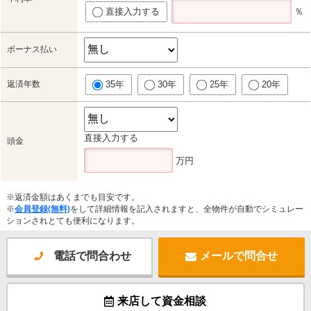
直接入力する
％
ボーナス払い
返済年数
35年
30年
25年
20年
直接入力する
頭金
万円
※返済金額はあくまでも目安です。
※
会員登録(無料)
をして詳細情報を記入されますと、全物件が自動でシミュレー
ションされとても便利になります。
電話で問合わせ
メールで問合せ
来店して資金相談