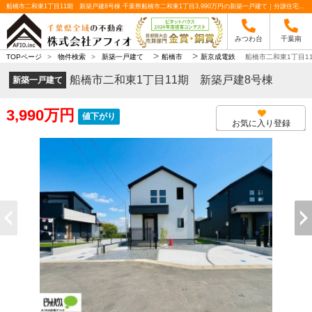
船橋市二和東1丁目11期 新築戸建8号棟 千葉県船橋市二和東1丁目3,990万円の新築一戸建て｜分譲住宅や新築物件｜株式会社アフィオ
みつわ台
千葉南
>
>
TOPページ
>
物件検索
>
新築一戸建て
船橋市
新京成電鉄
船橋市二和東1丁目1
船橋市二和東1丁目11期 新築戸建8号棟
新築一戸建て
3,990万円
値下がり
お気に入り登録