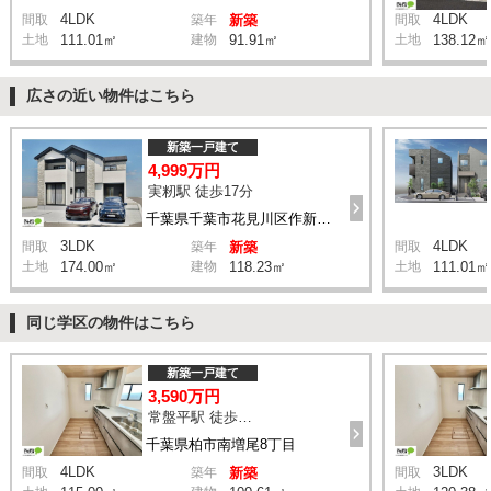
4LDK
4LDK
間取
築年
新築
間取
土地
111.01㎡
建物
91.91㎡
土地
138.12㎡
広さの近い物件はこちら
新築一戸建て
4,999万円
実籾駅 徒歩17分
千葉県千葉市花見川区作新台5丁目
3LDK
4LDK
間取
築年
新築
間取
土地
174.00㎡
建物
118.23㎡
土地
111.01㎡
同じ学区の物件はこちら
新築一戸建て
3,590万円
常盤平駅 徒歩24分
千葉県柏市南増尾8丁目
4LDK
3LDK
間取
築年
新築
間取