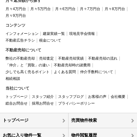
月々返済額から探す
月々4万円台
月々5万円台
月々6万円台
月々7万円台
月々8万円台
月々9万円台
コンテンツ
インフォメーション
建築実績一覧
現地見学会情報
不動産広告チラシ
税金について
不動産売却について
弊社の不動産売却
売却査定
不動産売却実績
不動産売却の流れ
「仲介」と「買取」の違い
不動産売却時の諸費用
少しでも高く売るポイント
よくある質問
仲介手数料について
相続相談
当社について
トップページ
スタッフ紹介
スタッフブログ
お客様の声
会社概要
総合お問合せ
採用お問合せ
プライバシーポリシー
トップページ
売買物件検索
お気に入り物件一覧
物件閲覧履歴