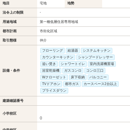
地目
宅地
地勢
-
法令上の制限
用途地域
第一種低層住居専用地域
都市計画
市街化区域
取引態様
仲介
フローリング
給湯器
システムキッチン
カウンターキッチン
シャンプードレッサー
追い焚き
シャワートイレ
室内洗濯機置場
設備・条件
浴室乾燥機
ガスコンロ
コンロ三口
Wクローゼット
床下収納
バルコニー
TVドアホン
都市ガス
カースペース2台以上
プライスダウン
建築確認番号
小学校区
()
中学校区