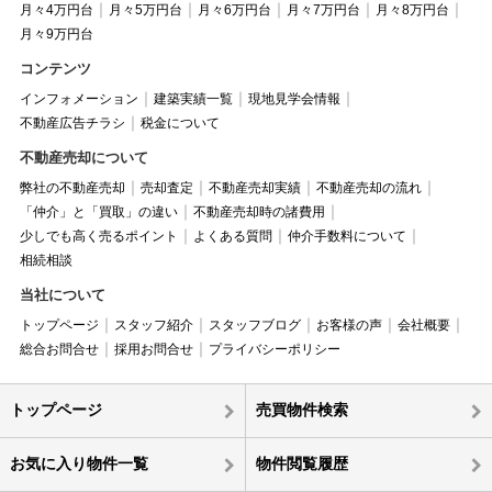
月々4万円台
月々5万円台
月々6万円台
月々7万円台
月々8万円台
月々9万円台
コンテンツ
インフォメーション
建築実績一覧
現地見学会情報
不動産広告チラシ
税金について
不動産売却について
弊社の不動産売却
売却査定
不動産売却実績
不動産売却の流れ
「仲介」と「買取」の違い
不動産売却時の諸費用
少しでも高く売るポイント
よくある質問
仲介手数料について
相続相談
当社について
トップページ
スタッフ紹介
スタッフブログ
お客様の声
会社概要
総合お問合せ
採用お問合せ
プライバシーポリシー
トップページ
売買物件検索
お気に入り物件一覧
物件閲覧履歴