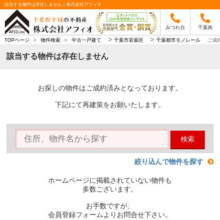
該当する物件は存在しません｜株式会社アフィオ
みつわ台
千葉南
>
>
TOPページ
>
物件検索
>
中古一戸建て
千葉市若葉区
千葉都市モノレール
ご成
該当する物件は存在しません
お探しの物件はご成約済みとなっております。
下記にて再建策をお願いたします。
検索
絞り込んで物件を探す
ホームページに掲載されていない物件も
多数ございます。
お手数ですが、
会員登録フォームよりお問合せ下さい。