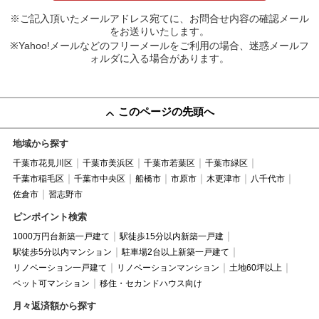
※ご記入頂いたメールアドレス宛てに、お問合せ内容の確認メール
をお送りいたします。
※Yahoo!メールなどのフリーメールをご利用の場合、迷惑メールフ
ォルダに入る場合があります。
このページの先頭へ
地域から探す
千葉市花見川区
千葉市美浜区
千葉市若葉区
千葉市緑区
千葉市稲毛区
千葉市中央区
船橋市
市原市
木更津市
八千代市
佐倉市
習志野市
ピンポイント検索
1000万円台新築一戸建て
駅徒歩15分以内新築一戸建
駅徒歩5分以内マンション
駐車場2台以上新築一戸建て
リノベーション一戸建て
リノベーションマンション
土地60坪以上
ペット可マンション
移住・セカンドハウス向け
月々返済額から探す