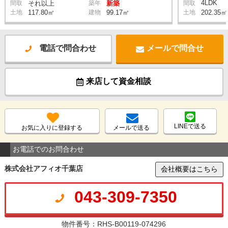
4LDK
間取
それ以上
築年
新築
間取
土地
117.80㎡
建物
99.17㎡
土地
202.35㎡
電話で問合わせ
メールで問合せ
来店して資金相談
LINEで送る
お気に入りに登録する
メールで送る
お電話でのお問合わせ
株式会社アフィオ千葉店
会社概要はこちら
043-309-7350
物件番号：RHS-B00119-074296