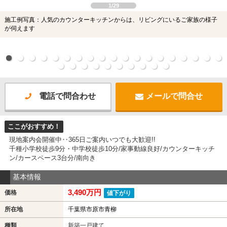
1/29
施工例写真：人気のカウンターキッチンからは、リビングにいるご家族の様子
が伺えます
電話で問合わせ
メールで問合せ
ここがおすすめ！
現地案内会開催中‥365日ご案内いつでも大歓迎!!
千種小学校徒歩9分・中学校徒歩10分/家事動線良好/カウンターキッチ
ン/カースペース3台分/南向き
基本情報
3,490万円
価格
値下がり
所在地
千葉県市原市青柳
種類
新築一戸建て