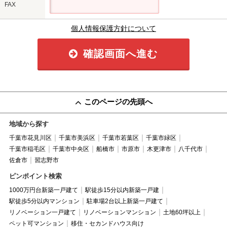
FAX
個人情報保護方針について
確認画面へ進む
このページの先頭へ
地域から探す
千葉市花見川区
千葉市美浜区
千葉市若葉区
千葉市緑区
千葉市稲毛区
千葉市中央区
船橋市
市原市
木更津市
八千代市
佐倉市
習志野市
ピンポイント検索
1000万円台新築一戸建て
駅徒歩15分以内新築一戸建
駅徒歩5分以内マンション
駐車場2台以上新築一戸建て
リノベーション一戸建て
リノベーションマンション
土地60坪以上
ペット可マンション
移住・セカンドハウス向け