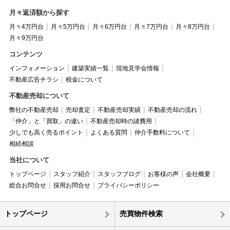
月々返済額から探す
月々4万円台
月々5万円台
月々6万円台
月々7万円台
月々8万円台
月々9万円台
コンテンツ
インフォメーション
建築実績一覧
現地見学会情報
不動産広告チラシ
税金について
不動産売却について
弊社の不動産売却
売却査定
不動産売却実績
不動産売却の流れ
「仲介」と「買取」の違い
不動産売却時の諸費用
少しでも高く売るポイント
よくある質問
仲介手数料について
相続相談
当社について
トップページ
スタッフ紹介
スタッフブログ
お客様の声
会社概要
総合お問合せ
採用お問合せ
プライバシーポリシー
トップページ
売買物件検索