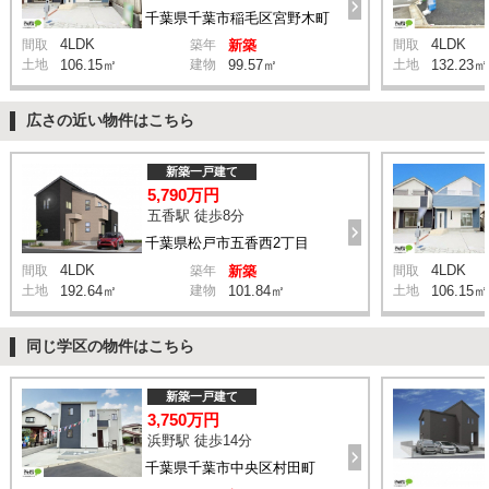
千葉県千葉市稲毛区宮野木町
4LDK
4LDK
間取
築年
新築
間取
土地
106.15㎡
建物
99.57㎡
土地
132.23㎡
広さの近い物件はこちら
新築一戸建て
5,790万円
五香駅 徒歩8分
千葉県松戸市五香西2丁目
4LDK
4LDK
間取
築年
新築
間取
土地
192.64㎡
建物
101.84㎡
土地
106.15㎡
同じ学区の物件はこちら
新築一戸建て
3,750万円
浜野駅 徒歩14分
千葉県千葉市中央区村田町