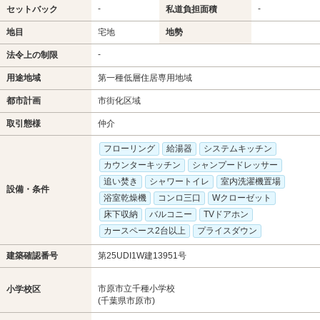
-
-
セットバック
私道負担面積
地目
宅地
地勢
-
法令上の制限
用途地域
第一種低層住居専用地域
都市計画
市街化区域
取引態様
仲介
フローリング
給湯器
システムキッチン
カウンターキッチン
シャンプードレッサー
追い焚き
シャワートイレ
室内洗濯機置場
設備・条件
浴室乾燥機
コンロ三口
Wクローゼット
床下収納
バルコニー
TVドアホン
カースペース2台以上
プライスダウン
建築確認番号
第25UDI1W建13951号
市原市立千種小学校
小学校区
(千葉県市原市)