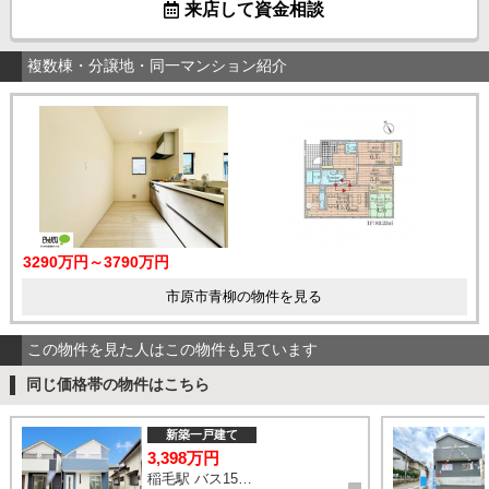
来店して資金相談
複数棟・分譲地・同一マンション紹介
3290万円～3790万円
市原市青柳の物件を見る
この物件を見た人はこの物件も見ています
同じ価格帯の物件はこちら
新築一戸建て
3,398万円
稲毛駅 バス15分 停歩3分