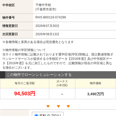
千種中学校
中学校区
(千葉県市原市)
RHS-B00119-074296
物件番号
情報更新日
2026年07月30日
次回更新日
2026年08月13日
※各種情報と差異がある場合は現況優先となります
※物件情報の学区情報について
当サイト物件情報に記載されております通学区域(学区)情報は、国土数値情報ダ
ウンロードサービスが提供する小学校区データ【2016年度】及び中学校区デー
タ【2016年度】を元に加工したものですので、記載情報が現在の学区域と異な
る場合がございます。
この物件でローンシミュレーションする
ボーナス
毎月のご返済額
物件価格
(×年2回)
94,503円
－
3,490万円
変動 (0.750％)