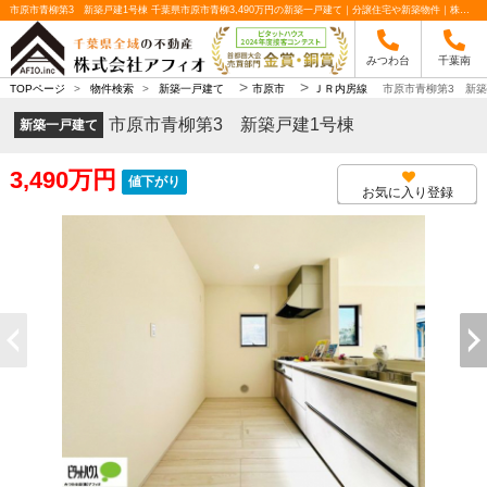
市原市青柳第3 新築戸建1号棟 千葉県市原市青柳3,490万円の新築一戸建て｜分譲住宅や新築物件｜株式会社アフィオ
みつわ台
千葉南
>
>
TOPページ
>
物件検索
>
新築一戸建て
市原市
ＪＲ内房線
市原市青柳第3 新築
市原市青柳第3 新築戸建1号棟
新築一戸建て
3,490万円
値下がり
お気に入り登録