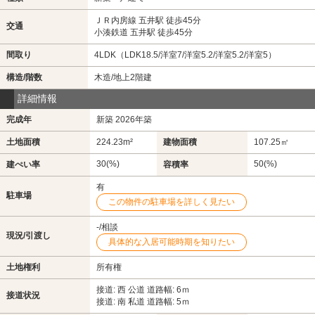
ＪＲ内房線 五井駅 徒歩45分
交通
小湊鉄道 五井駅 徒歩45分
間取り
4LDK（LDK18.5/洋室7/洋室5.2/洋室5.2/洋室5）
構造/階数
木造/地上2階建
詳細情報
完成年
新築 2026年築
土地面積
224.23m²
建物面積
107.25㎡
30(%)
50(%)
建ぺい率
容積率
有
駐車場
この物件の駐車場を詳しく見たい
-/相談
現況/引渡し
具体的な入居可能時期を知りたい
土地権利
所有権
接道: 西 公道 道路幅: 6ｍ
接道状況
接道: 南 私道 道路幅: 5ｍ