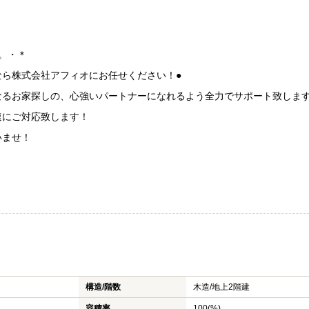
に。・＊
なら株式会社アフィオにお任せください！●
なるお家探しの、心強いパートナーになれるよう全力でサポート致しま
速にご対応致します！
いませ！
構造/階数
木造/
地上2階建
容積率
100(%)