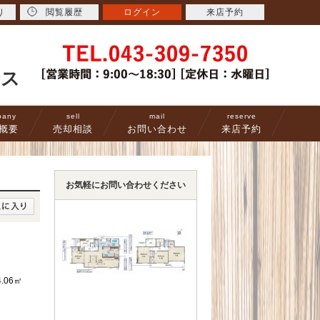
り
閲覧履歴
ログイン
来店予約
ース
pany
sell
mail
reserve
概要
売却相談
お問い合わせ
来店予約
お気軽にお問い合わせください
4.06㎡