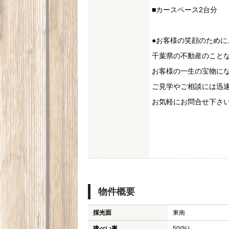
■カースペース2台分
●お客様の笑顔のため
千葉県の不動産のこと
お客様の一生の宝物に
ご見学やご相談には迅
お気軽にお問合せ下さ
物件概要
採光面
東南
建ぺい率
50(%)