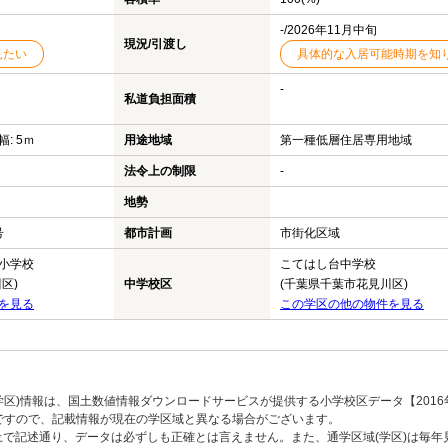
-/2026年11月中旬
現況/引渡し
見たい
具体的な入居可能時期を知
-
私道負担面積
幅: 5ｍ
用途地域
第一種低層住居専用地域
法令上の制限
-
地勢
号
都市計画
市街化区域
小学校
こてはし台中学校
区)
中学校区
(千葉県千葉市花見川区)
を見る
この学区の他の物件を見る
区)情報は、国土数値情報ダウンロードサービスが提供する小学校区データ【2016
のですので、記載情報が現在の学区域と異なる場合がございます。
上で記述通り、データは必ずしも正確とは言えません。また、通学区域(学区)は毎年