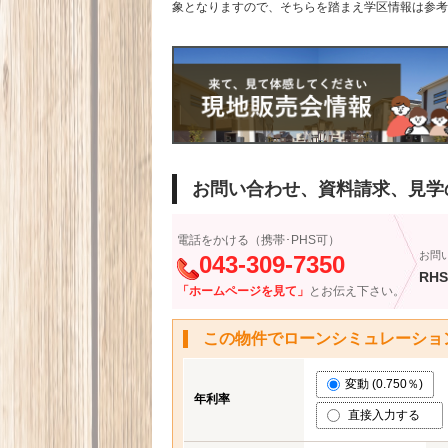
象となりますので、そちらを踏まえ学区情報は参考
お問い合わせ、資料請求、見学
電話をかける（携帯･PHS可）
お問
043-309-7350
RHS
「ホームページを見て」
とお伝え下さい。
この物件でローンシミュレーショ
変動 (0.750％)
年利率
直接入力する