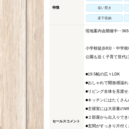
特徴
追い焚き
床下収納
現地案内会開催中‥365
小学校徒歩8分・中学校
公園も近く子育て世代
■19.5帖の広々LDK
■おしゃれで開放感溢れ
■リビング全体を見渡せ
■キッチンにはたくさ
■主寝室には大容量のWI
■２部屋から出入りで
セールスコメント
■玄関がすっきり片付く