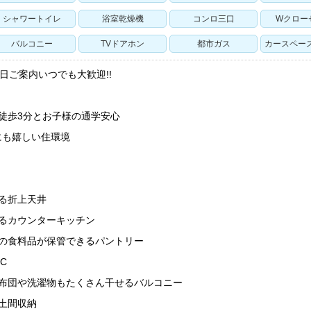
シャワートイレ
浴室乾燥機
コンロ三口
Wクロー
バルコニー
TVドアホン
都市ガス
カースペー
日ご案内いつでも大歓迎!!
徒歩3分とお子様の通学安心
にも嬉しい住環境
る折上天井
るカウンターキッチン
んの食料品が保管できるパントリー
C
き布団や洗濯物もたくさん干せるバルコニー
土間収納