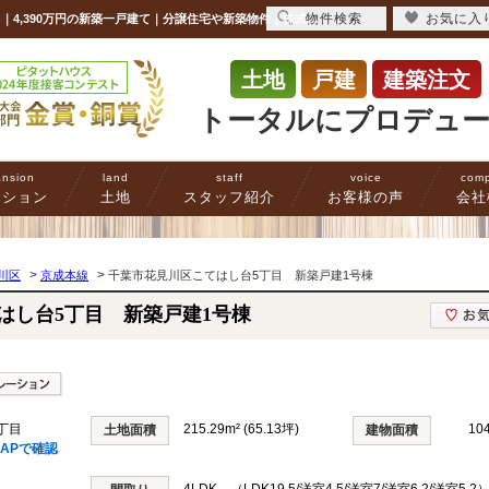
物件検索
お気に入
千葉市花見川区こてはし台5丁目 新築戸建1号棟 千葉県千葉市花見川区こてはし台5丁目｜4,390万円の新築一戸建て｜分譲住宅や新築物件｜株式会社アフィオ
土地
戸建
建築注文
トータルにプロデュ
nsion
land
staff
voice
com
ンション
土地
スタッフ紹介
お客様の声
会社
>
>
川区
京成本線
千葉市花見川区こてはし台5丁目 新築戸建1号棟
はし台5丁目 新築戸建1号棟
丁目
215.29m² (65.13坪)
10
土地面積
建物面積
APで確認