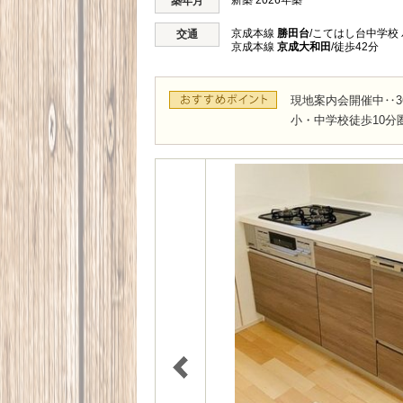
新築 2026年築
築年月
京成本線
勝田台
/こてはし台中学校 
交通
京成本線
京成大和田
/徒歩42分
現地案内会開催中‥3
小・中学校徒歩10分圏