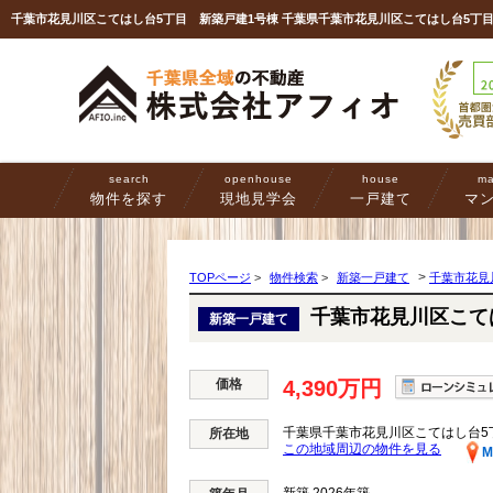
search
openhouse
house
ma
物件を探す
現地見学会
一戸建て
マ
>
TOPページ
>
物件検索
>
新築一戸建て
千葉市花見
千葉市花見川区こて
新築一戸建て
価格
4,390万円
千葉県千葉市花見川区こてはし台5
所在地
この地域周辺の物件を見る
M