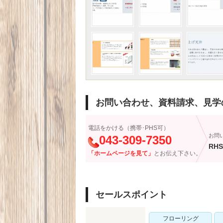
お問い合わせ、資料請求、見学
電話をかける（携帯･PHS可）
お問
043-309-7350
RHS
「ホームページを見て」
とお伝え下さい。
セールスポイント
フローリング