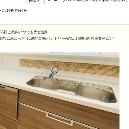
4LDK （LDK19.5/洋室4.5/洋室7/洋室6.2/洋室5.2
間取り
バス19分 停歩2分
65日ご案内いつでも大歓迎!!
内/LDKゆったり19帖/吹抜/パントリー/WIC/土間収納/駐車並列2台可