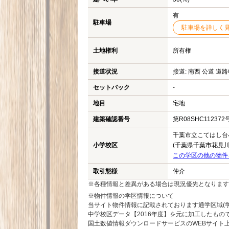
有
駐車場
駐車場を詳しく
土地権利
所有権
接道状況
接道: 南西 公道 道路
セットバック
-
地目
宅地
建築確認番号
第R08SHC112372
千葉市立こてはし台
小学校区
(千葉県千葉市花見川
この学区の他の物件
取引態様
仲介
※各種情報と差異がある場合は現況優先となります
※物件情報の学区情報について
当サイト物件情報に記載されております通学区域(学
中学校区データ【2016年度】を元に加工したも
国土数値情報ダウンロードサービスのWEBサイト